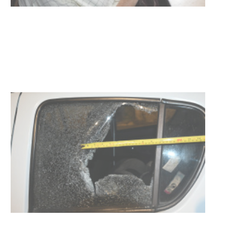
UTE hizo llamado laboral para
personas en situación de
discapacidad
03-08-2026
POLICIALES
Siniestro laboral con tiernizadora
de carne
01-08-2026
NOTICIAS
Inauguran Destacamento de la
Republicana en Durazno
31-07-2026