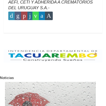
AEFI, CETI Y ADHERIDA A CREMATORIOS
DEL URUGUAY S.A.-
Noticias
Pre
N
NOTICIAS