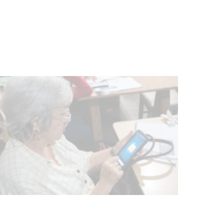
Actualización sobre la agenda de
vacunación contra el
meningococo
03-08-2026
NOTICIAS
UTE hizo llamado laboral para
personas en situación de