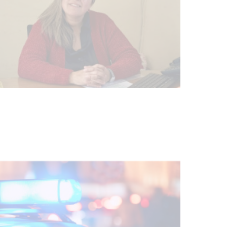
Investigación de policías de
Tacuarembó permitió recuperar en
Brasil una camioneta hurtada en
Villa Ansina
04-08-2026
NOTICIAS