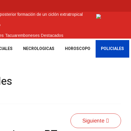
sterior formación de un ciclón extratropical
o
enes Tacuaremboneses Destacados
amos sociales y abrió nueva línea de crédito
CIALES
NECROLOGICAS
HOROSCOPO
POLICIALES
 recuperar en Brasil una camioneta hurtada en Villa Ansina
les
Siguiente