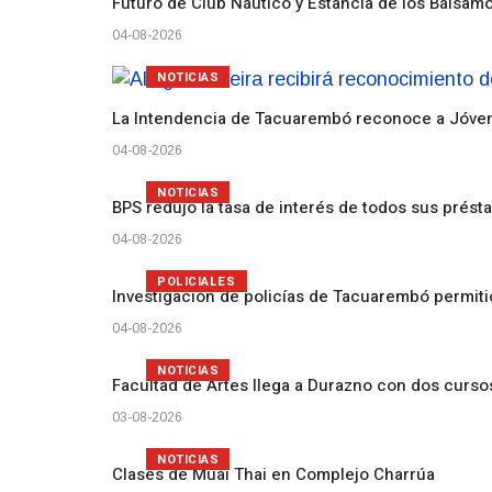
Futuro de Club Náutico y Estancia de los Bálsam
04-08-2026
NOTICIAS
La Intendencia de Tacuarembó reconoce a Jóv
04-08-2026
NOTICIAS
BPS redujo la tasa de interés de todos sus prést
04-08-2026
POLICIALES
Investigación de policías de Tacuarembó permiti
04-08-2026
NOTICIAS
Facultad de Artes llega a Durazno con dos curs
03-08-2026
NOTICIAS
Clases de Muai Thai en Complejo Charrúa