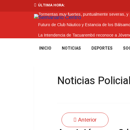
ÚLTIMA HORA:
Tormentas muy fuertes, puntualmente severas, y po
Futuro de Club Náutico y Estancia de los Bálsam
La Intendencia de Tacuarembó reconoce a Jóv
BPS redujo la tasa de interés de todos sus prést
INICIO
NOTICIAS
DEPORTES
SO
Investigación de policías de Tacuarembó permitió
Noticias Policia
Anterior