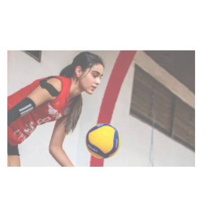
con discapacidad y adultos
mayores
03-08-2026
NOTICIAS
Actualización sobre la agenda de
vacunación contra el
meningococo