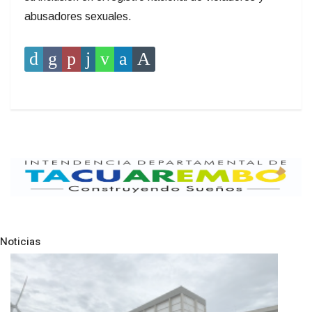
abusadores sexuales.
Noticias
Pre
N
NOTICIAS