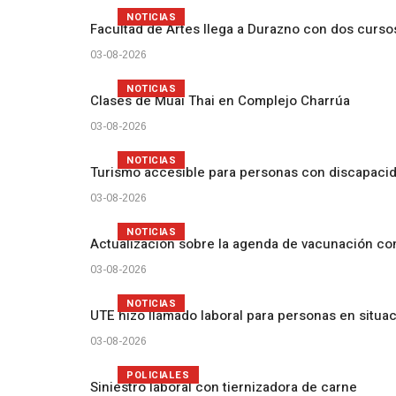
NOTICIAS
Facultad de Artes llega a Durazno con dos curs
03-08-2026
NOTICIAS
Clases de Muai Thai en Complejo Charrúa
03-08-2026
NOTICIAS
Turismo accesible para personas con discapacid
03-08-2026
NOTICIAS
Actualización sobre la agenda de vacunación c
03-08-2026
NOTICIAS
UTE hizo llamado laboral para personas en situa
03-08-2026
POLICIALES
Siniestro laboral con tiernizadora de carne