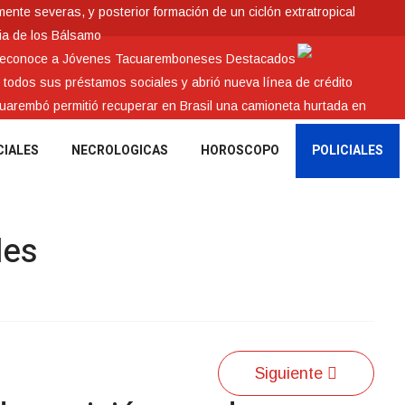
nte severas, y posterior formación de un ciclón extratropical
ia de los Bálsamo
 reconoce a Jóvenes Tacuaremboneses Destacados
e todos sus préstamos sociales y abrió nueva línea de crédito
cuarembó permitió recuperar en Brasil una camioneta hurtada en
CIALES
NECROLOGICAS
HOROSCOPO
POLICIALES
les
Siguiente