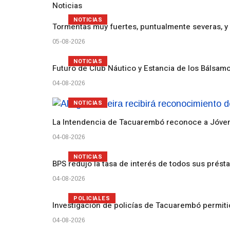
Noticias
NOTICIAS
Tormentas muy fuertes, puntualmente severas, y 
05-08-2026
NOTICIAS
Futuro de Club Náutico y Estancia de los Bálsam
04-08-2026
NOTICIAS
La Intendencia de Tacuarembó reconoce a Jóv
04-08-2026
NOTICIAS
BPS redujo la tasa de interés de todos sus prést
04-08-2026
POLICIALES
Investigación de policías de Tacuarembó permiti
04-08-2026