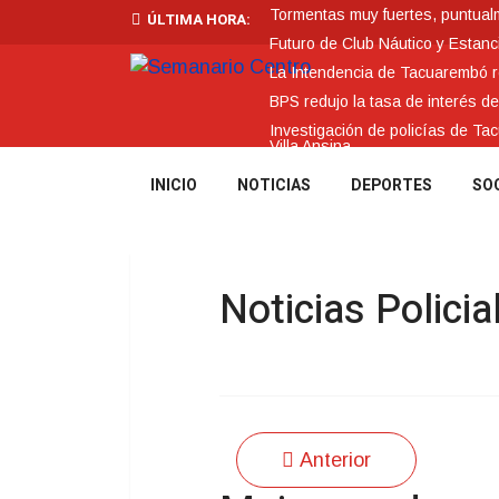
Tormentas muy fuertes, puntualme
ÚLTIMA HORA:
Futuro de Club Náutico y Estanc
La Intendencia de Tacuarembó
BPS redujo la tasa de interés d
Investigación de policías de Ta
Villa Ansina
INICIO
NOTICIAS
DEPORTES
SO
Noticias Policia
Anterior