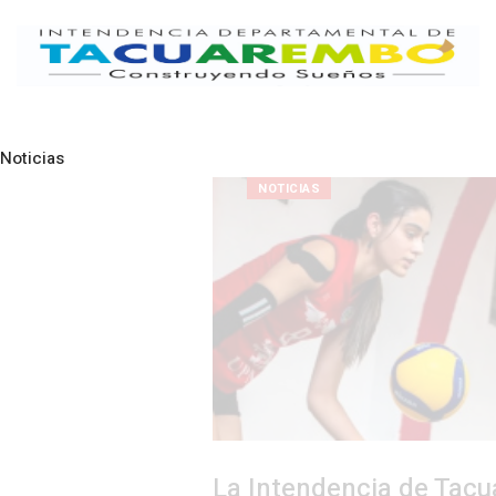
Noticias
Pre
N
NOTICIAS
La Intendencia de Tacuarembó