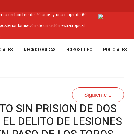
nen a un hombre de 70 años y una mujer de 60
sterior formación de un ciclón extratropical
o
enes Tacuaremboneses Destacados
CIALES
NECROLOGICAS
HOROSCOPO
POLICIALES
amos sociales y abrió nueva línea de crédito
Siguiente
O SIN PRISION DE DOS
EL DELITO DE LESIONES