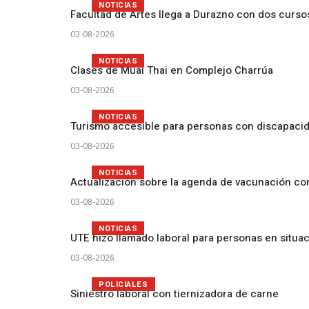
NOTICIAS
Facultad de Artes llega a Durazno con dos curs
03-08-2026
NOTICIAS
Clases de Muai Thai en Complejo Charrúa
03-08-2026
NOTICIAS
Turismo accesible para personas con discapacid
03-08-2026
NOTICIAS
Actualización sobre la agenda de vacunación c
03-08-2026
NOTICIAS
UTE hizo llamado laboral para personas en situa
03-08-2026
POLICIALES
Siniestro laboral con tiernizadora de carne