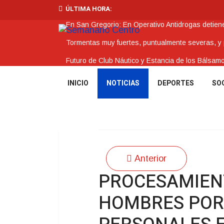
ÚLTIMA HORA:
En San Gregorio: En Operativo Antidrogas detie
Tormentas muy fuertes, puntualmente severas, y po
Futuro de Club Náutico y Estancia de los Bálsam
La Intendencia de Tacuarembó reconoce a Jóv
INICIO
NOTICIAS
DEPORTES
SO
BPS redujo la tasa de interés de todos sus prést
Anterior
PROCESAMIENT
HOMBRES POR 