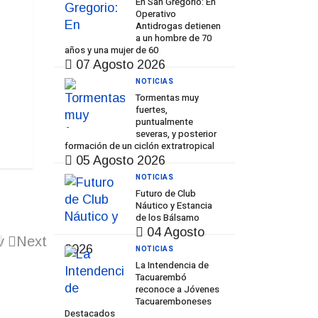
En San Gregorio: En
Operativo
Antidrogas detienen
a un hombre de 70
años y una mujer de 60
07 Agosto 2026
NOTICIAS
Tormentas muy
fuertes,
puntualmente
severas, y posterior
formación de un ciclón extratropical
05 Agosto 2026
NOTICIAS
Futuro de Club
Náutico y Estancia
de los Bálsamo
04 Agosto
v
Next
2026
NOTICIAS
La Intendencia de
Tacuarembó
reconoce a Jóvenes
Tacuaremboneses
Destacados