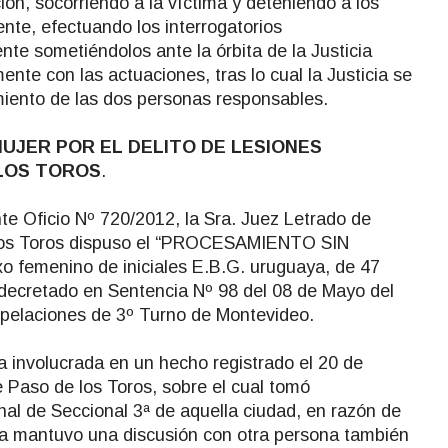
ción, socorriendo a la víctima y deteniendo a los
ente, efectuando los interrogatorios
te sometiéndolos ante la órbita de la Justicia
te con las actuaciones, tras lo cual la Justicia se
miento de las dos personas responsables.
UJER POR EL DELITO DE LESIONES
LOS TOROS
.
e Oficio Nº 720/2012, la Sra. Juez Letrado de
 los Toros dispuso el “PROCESAMIENTO SIN
o femenino de iniciales E.B.G. uruguaya, de 47
 decretado en Sentencia Nº 98 del 08 de Mayo del
Apelaciones de 3º Turno de Montevideo.
 involucrada en un hecho registrado el 20 de
 Paso de los Toros, sobre el cual tomó
nal de Seccional 3ª de aquella ciudad, en razón de
a mantuvo una discusión con otra persona también