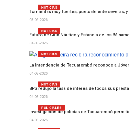
NOTICIAS
Tormentas muy fuertes, puntualmente severas, y 
05-08-2026
NOTICIAS
Futuro de Club Náutico y Estancia de los Bálsam
04-08-2026
NOTICIAS
La Intendencia de Tacuarembó reconoce a Jóv
04-08-2026
NOTICIAS
BPS redujo la tasa de interés de todos sus prést
04-08-2026
POLICIALES
Investigación de policías de Tacuarembó permiti
04-08-2026