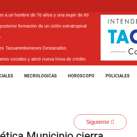
nen a un hombre de 70 años y una mujer de 60
sterior formación de un ciclón extratropical
o
enes Tacuaremboneses Destacados
amos sociales y abrió nueva línea de crédito
CIALES
NECROLOGICAS
HOROSCOPO
POLICIALES
Siguiente
ética Municipio cierra