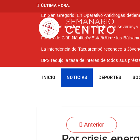
ÚLTIMA HORA:
En San Gregorio: En Operativo Antidrogas detie
Tormentas muy fuertes, puntualmente severas, y po
Futuro de Club Náutico y Estancia de los Bálsam
La Intendencia de Tacuarembó reconoce a Jóv
BPS redujo la tasa de interés de todos sus prést
INICIO
NOTICIAS
DEPORTES
SO
Anterior
Por crisis energ