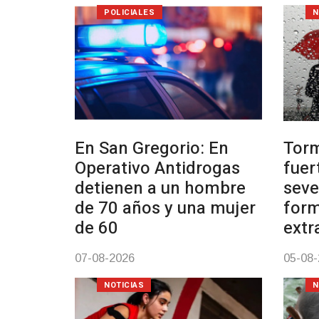
POLICIALES
N
En San Gregorio: En
Tor
Operativo Antidrogas
fuer
detienen a un hombre
seve
de 70 años y una mujer
form
de 60
extr
07-08-2026
05-08
NOTICIAS
N