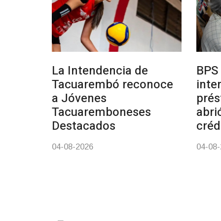
La Intendencia de
BPS 
Tacuarembó reconoce
inte
a Jóvenes
prés
Tacuaremboneses
abri
Destacados
créd
04-08-2026
04-08