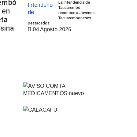
rembó
La Intendencia de
Tacuarembó
 en
reconoce a Jóvenes
eta
Tacuaremboneses
Destacados
nsina
04 Agosto 2026