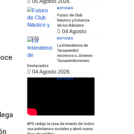
05 Agosto 2026
NOTICIAS
Futuro de Club
Prev
Next
Náutico y Estancia
de los Bálsamo
04 Agosto
2026
NOTICIAS
La Intendencia de
Tacuarembó
noce
reconoce a Jóvenes
Tacuaremboneses
Destacados
04 Agosto 2026
NOTICIAS
llega
BPS redujo la tasa de interés de todos
sus préstamos sociales y abrió nueva
ón
línea de crédito