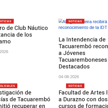
OTICIAS
NOTICIAS
ro de Club Náutico
tancia de los
La Intendencia de
samo
Tacuarembó reco
a Jóvenes
-2026
Tacuaremboneses
Destacados
04-08-2026
OLICIALES
NOTICIAS
stigación de
Facultad de Artes 
cías de Tacuarembó
a Durazno con dos
itió recuperar en
cursos de formaci