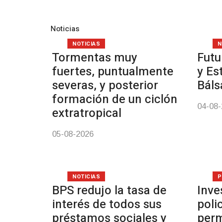
Noticias
NOTICIAS
N
Tormentas muy
Futu
fuertes, puntualmente
y Es
severas, y posterior
Bál
formación de un ciclón
04-08
extratropical
05-08-2026
NOTICIAS
P
BPS redujo la tasa de
Inve
interés de todos sus
poli
préstamos sociales y
perm