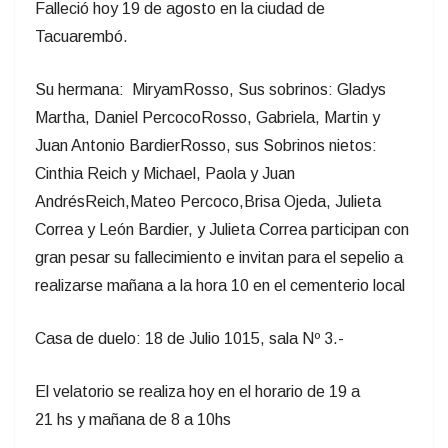
Falleció hoy 19 de agosto en
la ciudad de
Tacuarembó
.
Su hermana
:
Miryam
Rosso
, Sus sobrinos: Gladys
Martha, Daniel
Percoco
Rosso
, Gabriela, Martin y
Juan Antonio
Bardier
Rosso
, sus Sobrinos nietos:
Cint
h
ia Reich y Michael, Paola
y Juan
Andrés
Reich,
Mateo Percoco,
Brisa Ojeda, Julieta
Correa y
León
Bardier
, y Julieta Correa participan con
gran pesar su fallecimiento e invitan para el sepelio a
realizarse
mañana a la hora 10 e
n el cementerio local
Casa de duelo:
18 de Julio 1015, sala Nº 3.-
El velatorio se realiza hoy en el horario de 19 a
21
hs
y mañana de 8 a 10hs