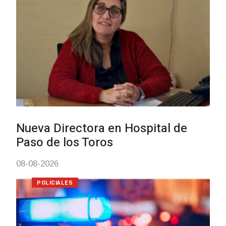
Investigación de policías de
Tacuarembó permitió recuperar e
Brasil una camioneta hurtada en
Villa Ansina
04-08-2026
NOTICIAS
Facultad de Artes llega a Durazno
con dos cursos de formación
03-08-2026
NOTICIAS
Clases de Muai Thai en Complejo
Charrúa
03-08-2026