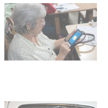
UTE hizo llamado laboral para
personas en situación de
discapacidad
03-08-2026
POLICIALES
Siniestro laboral con tiernizadora
de carne
01-08-2026
NOTICIAS
Inauguran Destacamento de la
Republicana en Durazno
31-07-2026