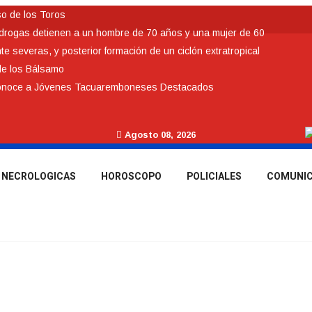
so de los Toros
idrogas detienen a un hombre de 70 años y una mujer de 60
 severas, y posterior formación de un ciclón extratropical
de los Bálsamo
conoce a Jóvenes Tacuaremboneses Destacados
Agosto 08, 2026
NECROLOGICAS
HOROSCOPO
POLICIALES
COMUNI