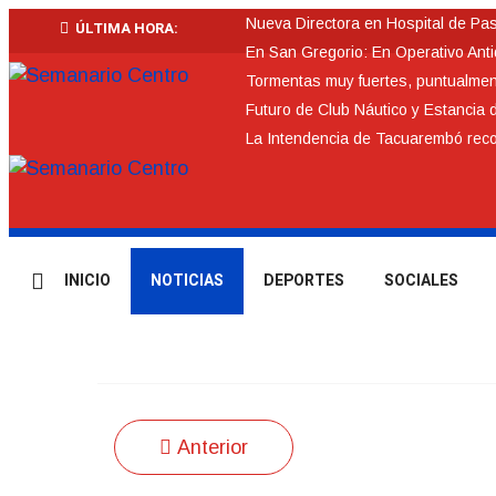
Nueva Directora en Hospital de Pa
ÚLTIMA HORA:
En San Gregorio: En Operativo Ant
Tormentas muy fuertes, puntualmente
Futuro de Club Náutico y Estancia 
La Intendencia de Tacuarembó re
INICIO
NOTICIAS
DEPORTES
SOCIALES
Anterior