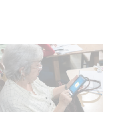
vacunación contra el
meningococo
03-08-2026
NOTICIAS
UTE hizo llamado laboral para
personas en situación de