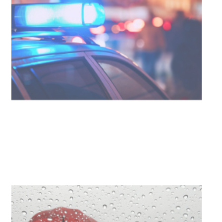
03-08-2026
NOTICIAS
Turismo accesible para personas
con discapacidad y adultos
mayores
03-08-2026
NOTICIAS
Actualización sobre la agenda de
vacunación contra el
meningococo
03-08-2026
NOTICIAS