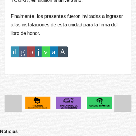
TOURN, en alusión al aniversario.
Finalmente, los presentes fueron invitadas a ingresar
a las instalaciones de esta unidad para la firma del
libro de honor.
Noticias
Pre
N