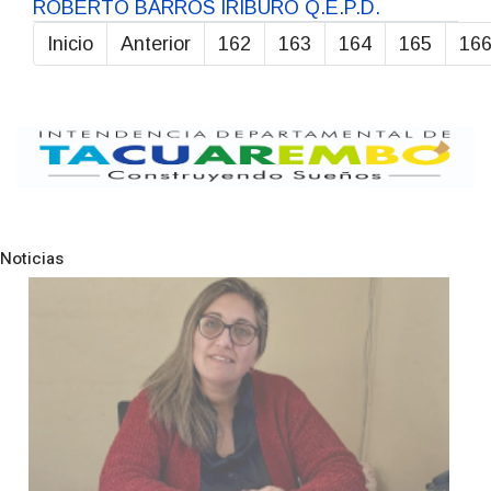
ROBERTO BARROS IRIBURO Q.E.P.D.
Inicio
Anterior
162
163
164
165
16
Página 167 de 211
Noticias
Pre
N
POLICIALES
Investigación de policías de
Tacuarembó permitió recuper
Brasil una camioneta hurtada 
Villa Ansina
04-08-2026