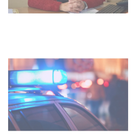
NOTICIAS
Facultad de Artes llega a Dura
con dos cursos de formación
03-08-2026
NOTICIAS
Clases de Muai Thai en Compl
Charrúa
03-08-2026
NOTICIAS
Turismo accesible para perso
con discapacidad y adultos
mayores
03-08-2026