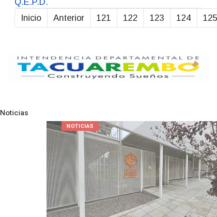
Q.E.P.D.
Inicio
Anterior
121
122
123
124
12
Página 126 de 211
Noticias
Pre
N
NOTICIAS