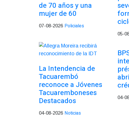
de 70 años y una
sev
mujer de 60
for
cic
Policiales
07-08-2026
05-0
BPS
int
La Intendencia de
pré
Tacuarembó
abr
reconoce a Jóvenes
cré
Tacuaremboneses
04-0
Destacados
Noticias
04-08-2026