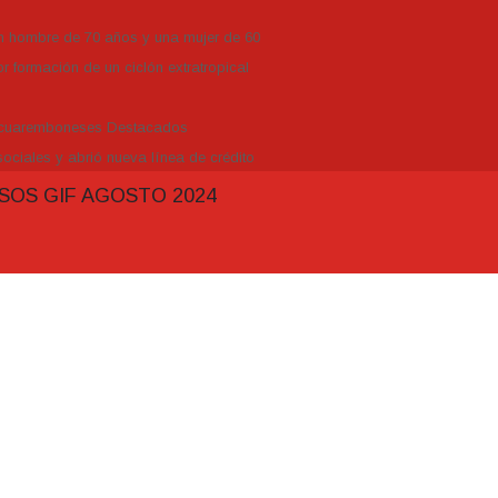
un hombre de 70 años y una mujer de 60
r formación de un ciclón extratropical
Tacuaremboneses Destacados
ociales y abrió nueva línea de crédito