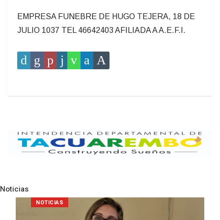
EMPRESA FUNEBRE DE HUGO TEJERA, 18 DE
JULIO 1037 TEL 46642403 AFILIADA A A.E.F.I.
Noticias
Pre
N
POLICIALES