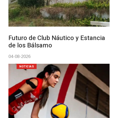
Turismo accesible para personas
con discapacidad y adultos
mayores
03-08-2026
NOTICIAS
Actualización sobre la agenda de
vacunación contra el
meningococo
03-08-2026
NOTICIAS
UTE hizo llamado laboral para