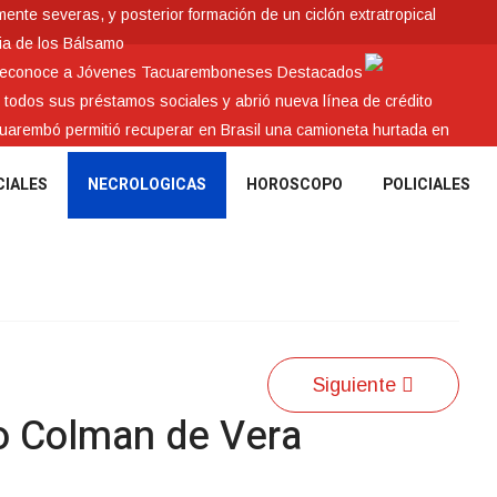
nte severas, y posterior formación de un ciclón extratropical
ia de los Bálsamo
 reconoce a Jóvenes Tacuaremboneses Destacados
e todos sus préstamos sociales y abrió nueva línea de crédito
cuarembó permitió recuperar en Brasil una camioneta hurtada en
CIALES
NECROLOGICAS
HOROSCOPO
POLICIALES
Siguiente
lo Colman de Vera