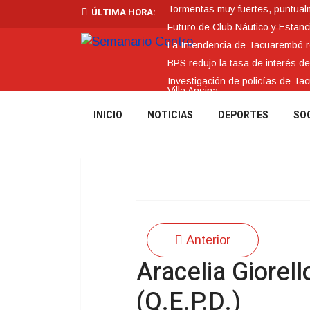
Tormentas muy fuertes, puntualme
ÚLTIMA HORA:
Futuro de Club Náutico y Estanc
La Intendencia de Tacuarembó
BPS redujo la tasa de interés d
Investigación de policías de Ta
Villa Ansina
INICIO
NOTICIAS
DEPORTES
SO
Anterior
Aracelia Giorel
(Q.E.P.D.)