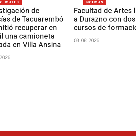
OLICIALES
NOTICIAS
stigación de
Facultad de Artes 
cías de Tacuarembó
a Durazno con dos
itió recuperar en
cursos de formaci
il una camioneta
03-08-2026
ada en Villa Ansina
-2026