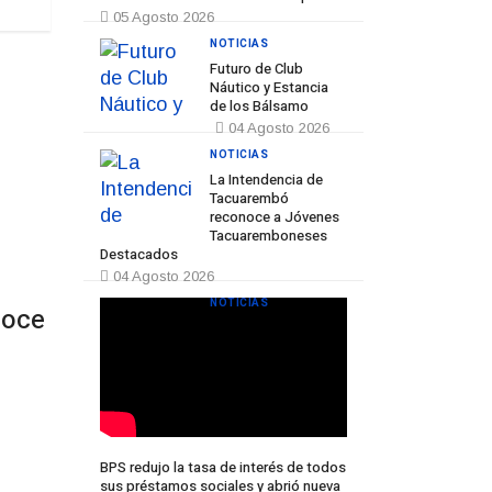
05 Agosto 2026
NOTICIAS
Futuro de Club
Náutico y Estancia
de los Bálsamo
04 Agosto 2026
NOTICIAS
Prev
Next
La Intendencia de
Tacuarembó
reconoce a Jóvenes
Tacuaremboneses
Destacados
04 Agosto 2026
NOTICIAS
noce
BPS redujo la tasa de interés de todos
sus préstamos sociales y abrió nueva