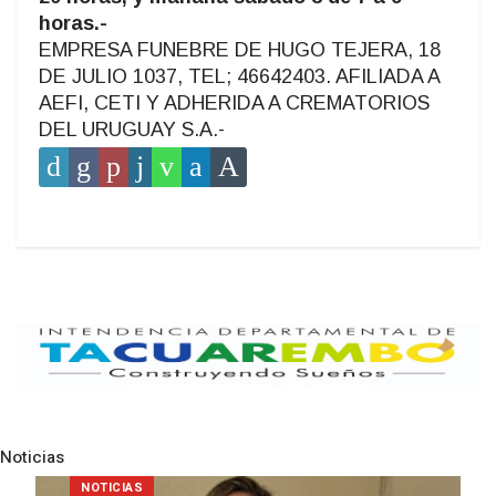
horas.-
EMPRESA FUNEBRE DE HUGO TEJERA, 18
DE JULIO 1037, TEL; 46642403. AFILIADA A
AEFI, CETI Y ADHERIDA A CREMATORIOS
DEL URUGUAY S.A.-
Noticias
Pre
N
POLICIALES