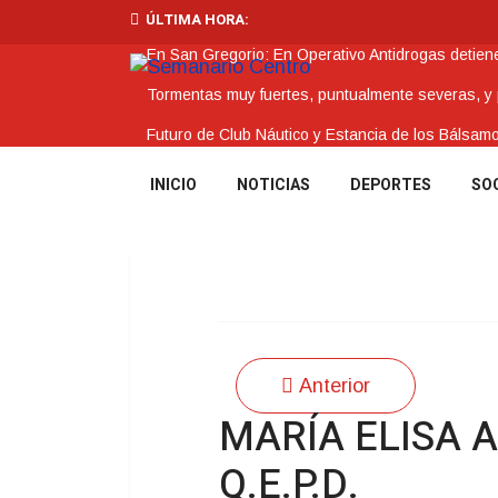
ÚLTIMA HORA:
En San Gregorio: En Operativo Antidrogas detie
Tormentas muy fuertes, puntualmente severas, y po
Futuro de Club Náutico y Estancia de los Bálsam
La Intendencia de Tacuarembó reconoce a Jóv
INICIO
NOTICIAS
DEPORTES
SO
BPS redujo la tasa de interés de todos sus prést
Anterior
MARÍA ELISA 
Q.E.P.D.