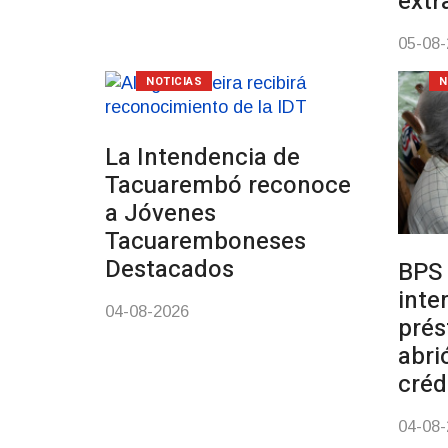
extr
05-08
NOTICIAS
N
La Intendencia de
Tacuarembó reconoce
a Jóvenes
Tacuaremboneses
Destacados
BPS 
inte
04-08-2026
prés
abri
créd
04-08