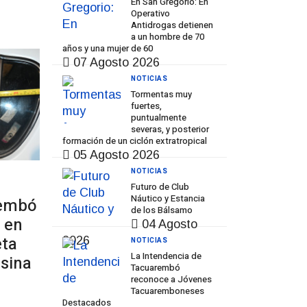
En San Gregorio: En
Operativo
Antidrogas detienen
a un hombre de 70
años y una mujer de 60
07 Agosto 2026
NOTICIAS
Tormentas muy
fuertes,
puntualmente
severas, y posterior
formación de un ciclón extratropical
05 Agosto 2026
NOTICIAS
Futuro de Club
Náutico y Estancia
rembó
de los Bálsamo
 en
04 Agosto
eta
2026
NOTICIAS
La Intendencia de
nsina
Tacuarembó
reconoce a Jóvenes
Tacuaremboneses
Destacados