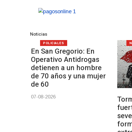
Noticias
POLICIALES
N
En San Gregorio: En
Operativo Antidrogas
detienen a un hombre
de 70 años y una mujer
de 60
07-08-2026
Tor
fuer
seve
form