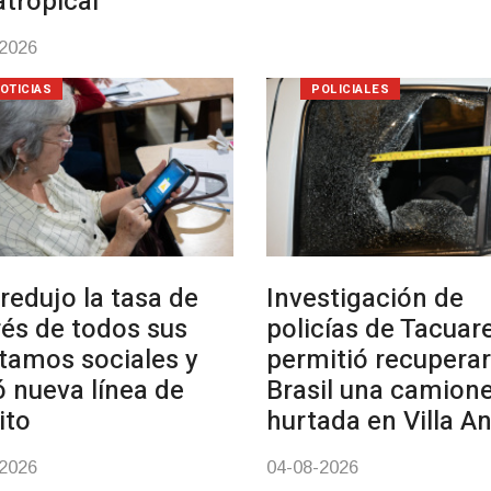
atropical
-2026
OTICIAS
POLICIALES
redujo la tasa de
Investigación de
rés de todos sus
policías de Tacua
tamos sociales y
permitió recuperar
ó nueva línea de
Brasil una camion
ito
hurtada en Villa A
-2026
04-08-2026