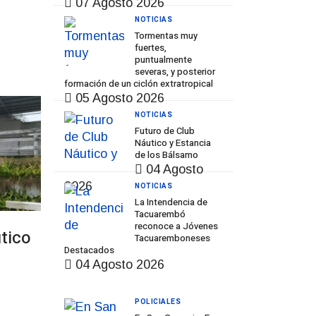
07 Agosto 2026
NOTICIAS
Tormentas muy
fuertes,
puntualmente
severas, y posterior
Prev
Next
formación de un ciclón extratropical
05 Agosto 2026
NOTICIAS
Futuro de Club
Náutico y Estancia
de los Bálsamo
04 Agosto
2026
NOTICIAS
La Intendencia de
Tacuarembó
reconoce a Jóvenes
tico
Tacuaremboneses
Destacados
04 Agosto 2026
POLICIALES