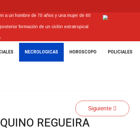
nen a un hombre de 70 años y una mujer de 60
sterior formación de un ciclón extratropical
o
enes Tacuaremboneses Destacados
CIALES
NECROLOGICAS
HOROSCOPO
POLICIALES
amos sociales y abrió nueva línea de crédito
Siguiente
AQUINO REGUEIRA