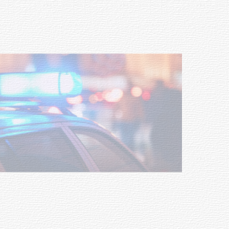
Investigación de policías de
Tacuarembó permitió recuperar en
Brasil una camioneta hurtada en
Villa Ansina
04-08-2026
NOTICIAS
Facultad de Artes llega a Durazno
con dos cursos de formación