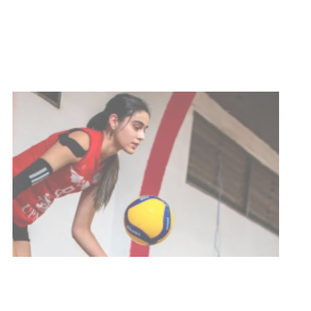
con discapacidad y adultos
mayores
03-08-2026
NOTICIAS
Actualización sobre la agenda de
vacunación contra el
meningococo