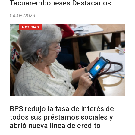
03-08-2026
NOTICIAS
UTE hizo llamado laboral para
personas en situación de
discapacidad
03-08-2026
POLICIALES
Siniestro laboral con tiernizadora
de carne
01-08-2026
NOTICIAS
Inauguran Destacamento de la
Republicana en Durazno