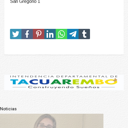
San Gregorio 1
Noticias
Pre
N
POLICIALES