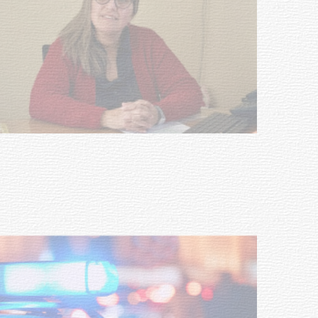
Investigación de policías de
Tacuarembó permitió recuperar en
Brasil una camioneta hurtada en
Villa Ansina
04-08-2026
NOTICIAS