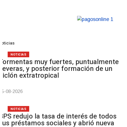
Noticias
NOTICIAS
Tormentas muy fuertes, puntualmente
severas, y posterior formación de un
ciclón extratropical
05-08-2026
NOTICIAS
BPS redujo la tasa de interés de todos
sus préstamos sociales y abrió nueva