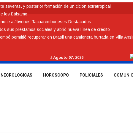
 severas, y posterior formación de un ciclón extratropical
de los Bálsamo
conoce a Jóvenes Tacuaremboneses Destacados
odos sus préstamos sociales y abrió nueva línea de crédito
rembó permitió recuperar en Brasil una camioneta hurtada en Villa Ans
Agosto 07, 2026
NECROLOGICAS
HOROSCOPO
POLICIALES
COMUNI