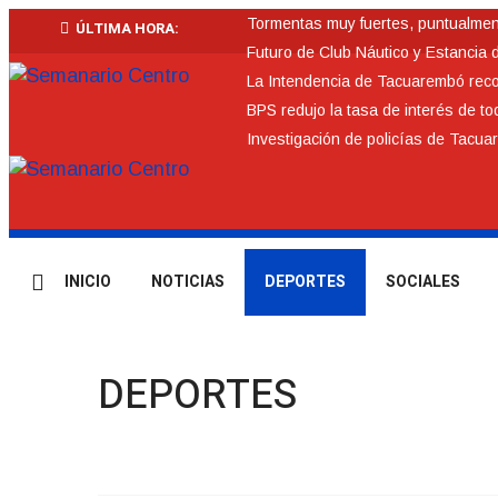
Tormentas muy fuertes, puntualmente
ÚLTIMA HORA:
Futuro de Club Náutico y Estancia 
La Intendencia de Tacuarembó re
BPS redujo la tasa de interés de t
Investigación de policías de Tacua
INICIO
NOTICIAS
DEPORTES
SOCIALES
DEPORTES