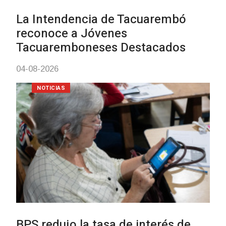
meningococo
03-08-2026
NOTICIAS
UTE hizo llamado laboral para
personas en situación de
discapacidad
03-08-2026
POLICIALES
Siniestro laboral con tiernizad
de carne
01-08-2026