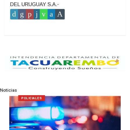
DEL URUGUAY S.A.-
Noticias
Pre
N
NOTICIAS