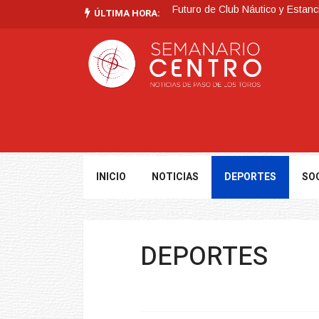
Futuro de Club Náutico y Estanc
ÚLTIMA HORA:
La Intendencia de Tacuarembó
BPS redujo la tasa de interés d
Investigación de policías de Ta
Villa Ansina
Tormentas muy fuertes, puntualme
INICIO
NOTICIAS
DEPORTES
SO
DEPORTES