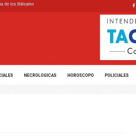
ia de los Bálsamo
 reconoce a Jóvenes Tacuaremboneses Destacados
e todos sus préstamos sociales y abrió nueva línea de crédito
cuarembó permitió recuperar en Brasil una camioneta hurtada en
nte severas, y posterior formación de un ciclón extratropical
CIALES
NECROLOGICAS
HOROSCOPO
POLICIALES