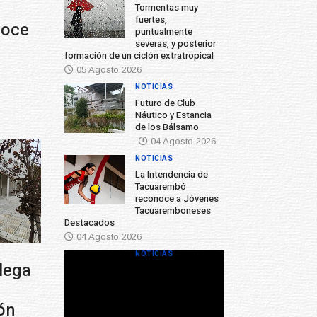
Tormentas muy
fuertes,
puntualmente
severas, y posterior
formación de un ciclón extratropical
05 Agosto 2026
NOTICIAS
Futuro de Club
Náutico y Estancia
de los Bálsamo
04 Agosto 2026
NOTICIAS
La Intendencia de
Tacuarembó
reconoce a Jóvenes
Tacuaremboneses
Destacados
04 Agosto 2026
NOTICIAS