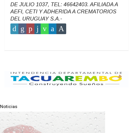
DE JULIO 1037, TEL: 46642403. AFILIADA A
AEFI, CETI Y ADHERIDA A CREMATORIOS
DEL URUGUAY S.A.-
Noticias
Pre
N
NOTICIAS