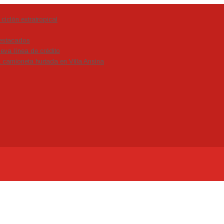
ciclón extratropical
estacados
eva línea de crédito
a camioneta hurtada en Villa Ansina