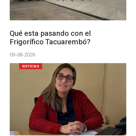
BPS redujo la tasa de in
todos sus préstamos soc
abrió nueva línea de cré
04-08-2026
POLICIALES