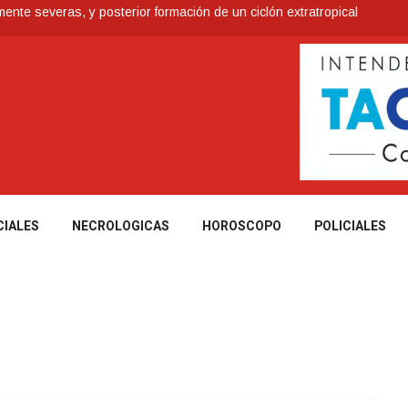
nte severas, y posterior formación de un ciclón extratropical
ia de los Bálsamo
 reconoce a Jóvenes Tacuaremboneses Destacados
e todos sus préstamos sociales y abrió nueva línea de crédito
Antidrogas detienen a un hombre de 70 años y una mujer de 60
CIALES
NECROLOGICAS
HOROSCOPO
POLICIALES