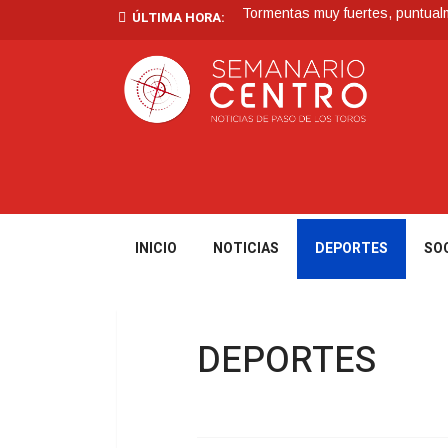
Tormentas muy fuertes, puntualme
ÚLTIMA HORA:
Futuro de Club Náutico y Estanc
La Intendencia de Tacuarembó
BPS redujo la tasa de interés d
En San Gregorio: En Operativo 
INICIO
NOTICIAS
DEPORTES
SO
DEPORTES