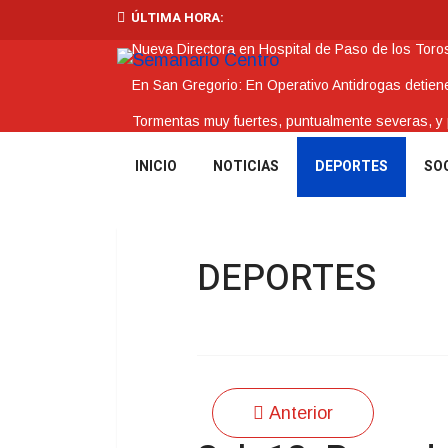
ÚLTIMA HORA:
Nueva Directora en Hospital de Paso de los Toro
En San Gregorio: En Operativo Antidrogas detie
Tormentas muy fuertes, puntualmente severas, y po
Futuro de Club Náutico y Estancia de los Bálsam
INICIO
NOTICIAS
DEPORTES
SO
La Intendencia de Tacuarembó reconoce a Jóv
DEPORTES
Anterior