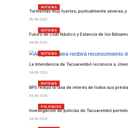
NOTICIAS
Tormentas muy fuertes, puntualmente severas, y 
05-08-2026
NOTICIAS
Futuro de Club Náutico y Estancia de los Bálsam
04-08-2026
NOTICIAS
La Intendencia de Tacuarembó reconoce a Jóv
04-08-2026
NOTICIAS
BPS redujo la tasa de interés de todos sus prést
04-08-2026
POLICIALES
Investigación de policías de Tacuarembó permiti
04-08-2026