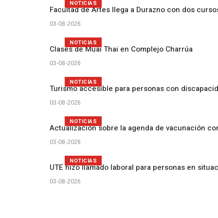
NOTICIAS
Facultad de Artes llega a Durazno con dos curs
03-08-2026
NOTICIAS
Clases de Muai Thai en Complejo Charrúa
03-08-2026
NOTICIAS
Turismo accesible para personas con discapacid
03-08-2026
NOTICIAS
Actualización sobre la agenda de vacunación c
03-08-2026
NOTICIAS
UTE hizo llamado laboral para personas en situa
03-08-2026