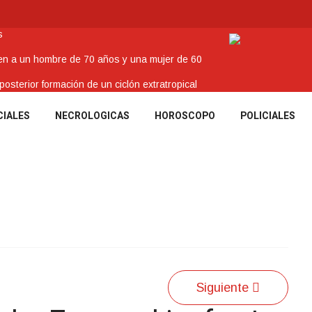
s
nen a un hombre de 70 años y una mujer de 60
sterior formación de un ciclón extratropical
o
CIALES
NECROLOGICAS
HOROSCOPO
POLICIALES
enes Tacuaremboneses Destacados
Siguiente