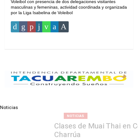
Voleibol con presencia de dos delegaciones visitantes
masculinas y femeninas, actividad coordinada y organizada
por la Liga Isabelina de Voleibol
Noticias
Pre
N
NOTICIAS
Clases de Muai Thai en Complejo
Charrúa