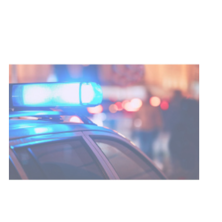
Investigación de policías de
Tacuarembó permitió recuperar en
Brasil una camioneta hurtada en
Villa Ansina
04-08-2026
NOTICIAS
Facultad de Artes llega a Durazno