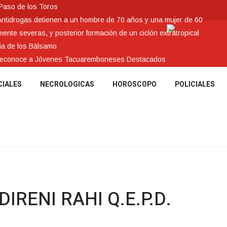
 Paso de los Toros
Antidrogas detienen a un hombre de 70 años y una mujer de 60
nte severas, y posterior formación de un ciclón extratropical
ia de los Bálsamo
 reconoce a Jóvenes Tacuaremboneses Destacados
CIALES
NECROLOGICAS
HOROSCOPO
POLICIALES
IRENI RAHI Q.E.P.D.