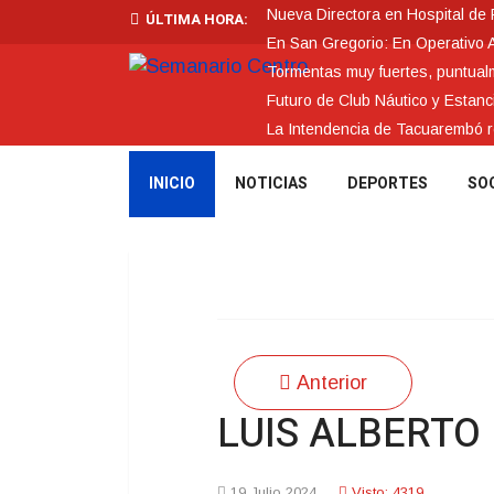
Nueva Directora en Hospital de
ÚLTIMA HORA:
En San Gregorio: En Operativo 
Tormentas muy fuertes, puntualme
Futuro de Club Náutico y Estanc
La Intendencia de Tacuarembó
INICIO
NOTICIAS
DEPORTES
SO
Anterior
LUIS ALBERTO D
19 Julio 2024
Visto: 4319