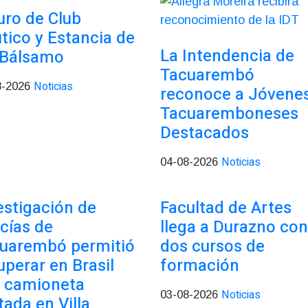
uro de Club
tico y Estancia de
La Intendencia de
 Bálsamo
Tacuarembó
Noticias
8-2026
reconoce a Jóvene
Tacuaremboneses
Destacados
Noticias
04-08-2026
estigación de
Facultad de Artes
icías de
llega a Durazno con
uarembó permitió
dos cursos de
uperar en Brasil
formación
 camioneta
Noticias
03-08-2026
tada en Villa