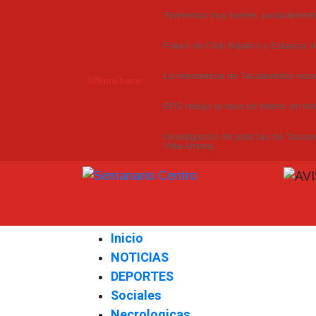
Tormentas muy fuertes, puntualmente 
Futuro de Club Náutico y Estancia 
La Intendencia de Tacuarembó re
Última hora:
BPS redujo la tasa de interés de to
Investigación de policías de Tacuar
Villa Ansina
Inicio
NOTICIAS
DEPORTES
Sociales
Necrologicas