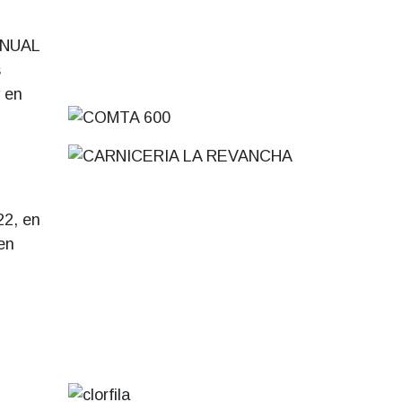
ANUAL
s
 en
22, en
en