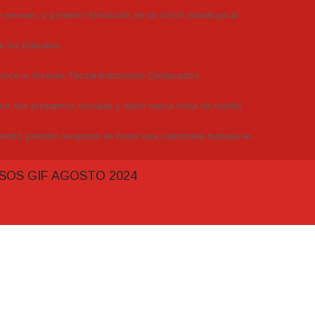
severas, y posterior formación de un ciclón extratropical
de los Bálsamo
conoce a Jóvenes Tacuaremboneses Destacados
dos sus préstamos sociales y abrió nueva línea de crédito
embó permitió recuperar en Brasil una camioneta hurtada en