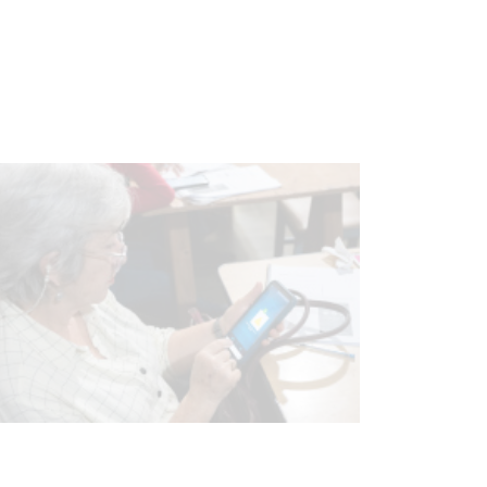
vacunación contra el
meningococo
03-08-2026
NOTICIAS
UTE hizo llamado laboral para
personas en situación de