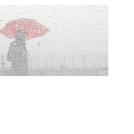
Clases de Muai Thai en Complejo
Charrúa
03-08-2026
NOTICIAS
Turismo accesible para personas
con discapacidad y adultos
mayores