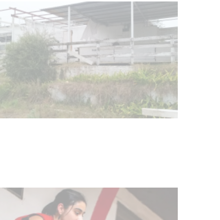
03-08-2026
NOTICIAS
Actualización sobre la agenda de
vacunación contra el
meningococo
03-08-2026
NOTICIAS
UTE hizo llamado laboral para
personas en situación de
discapacidad
03-08-2026
POLICIALES