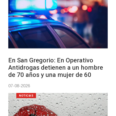
NOTICIAS
Facultad de Artes llega a Durazn
con dos cursos de formación
03-08-2026
NOTICIAS
Clases de Muai Thai en Complejo
Charrúa
03-08-2026
NOTICIAS
Turismo accesible para personas
con discapacidad y adultos
mayores
03-08-2026