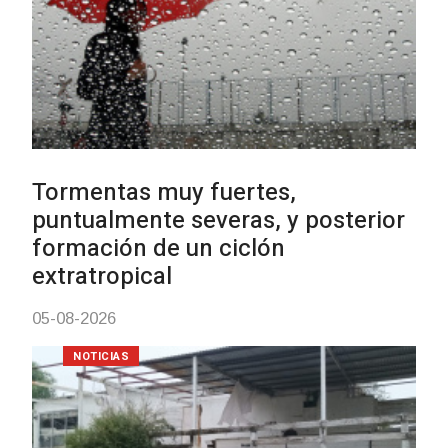
NOTICIAS
Actualización sobre la agenda de
vacunación contra el
meningococo
03-08-2026
NOTICIAS
UTE hizo llamado laboral para
personas en situación de
discapacidad
03-08-2026