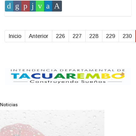
Inicio
Anterior
226
227
228
229
230
Noticias
Pre
N
NOTICIAS