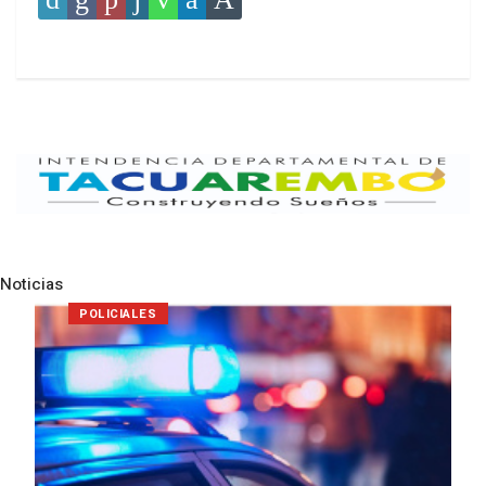
Noticias
Pre
N