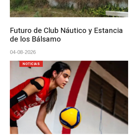
Turismo accesible para person
con discapacidad y adultos
mayores
03-08-2026
NOTICIAS
Actualización sobre la agenda 
vacunación contra el
meningococo
03-08-2026
NOTICIAS
UTE hizo llamado laboral para
personas en situación de
discapacidad