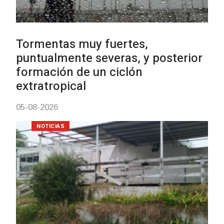
Clases de Muai Thai en Complejo
Charrúa
03-08-2026
NOTICIAS
Turismo accesible para personas
con discapacidad y adultos
mayores
03-08-2026
NOTICIAS
Actualización sobre la agenda de