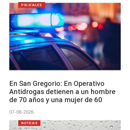
NOTICIAS
Facultad de Artes llega a Durazn
con dos cursos de formación
03-08-2026
NOTICIAS
Clases de Muai Thai en Complej
Charrúa
03-08-2026
NOTICIAS
Turismo accesible para persona
con discapacidad y adultos
mayores
03-08-2026