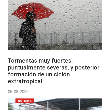
NOTICIAS
Actualización sobre la agenda d
vacunación contra el
meningococo
03-08-2026
NOTICIAS
UTE hizo llamado laboral para
personas en situación de
discapacidad
03-08-2026
POLICIALES
Siniestro laboral con tiernizador
de carne