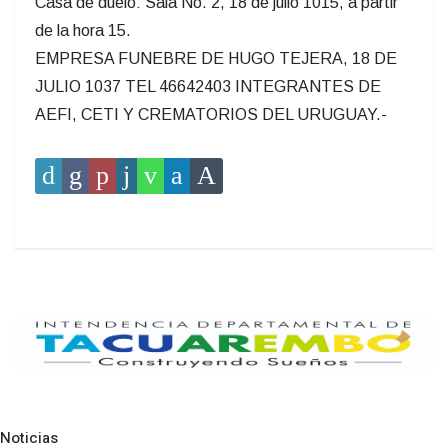
Casa de duelo: Sala No. 2, 18 de julio 1015, a partir
de la hora 15.
EMPRESA FUNEBRE DE HUGO TEJERA, 18 DE
JULIO 1037 TEL 46642403 INTEGRANTES DE
AEFI, CETI Y CREMATORIOS DEL URUGUAY.-
Noticias
Pre
N