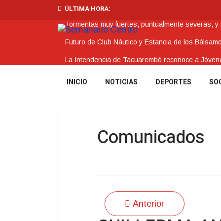
ÚLTIMA HORA:
Tormentas muy fuertes, puntualmente severas, y po
Futuro de Club Náutico y Estancia de los Bálsam
La Intendencia de Tacuarembó reconoce a Jóv
BPS redujo la tasa de interés de todos sus prést
INICIO
NOTICIAS
DEPORTES
SO
Investigación de policías de Tacuarembó permitió
Comunicados
Anterior