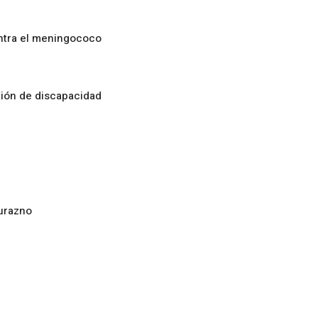
ontra el meningococo
ción de discapacidad
urazno