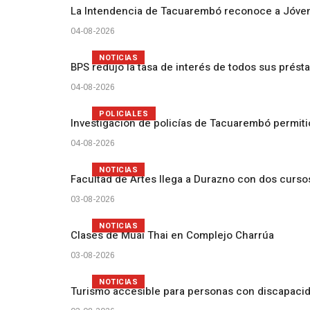
La Intendencia de Tacuarembó reconoce a Jóv
04-08-2026
NOTICIAS
BPS redujo la tasa de interés de todos sus prést
04-08-2026
POLICIALES
Investigación de policías de Tacuarembó permiti
04-08-2026
NOTICIAS
Facultad de Artes llega a Durazno con dos curs
03-08-2026
NOTICIAS
Clases de Muai Thai en Complejo Charrúa
03-08-2026
NOTICIAS
Turismo accesible para personas con discapacid