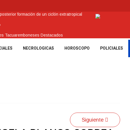
sterior formación de un ciclón extratropical
o
enes Tacuaremboneses Destacados
amos sociales y abrió nueva línea de crédito
CIALES
NECROLOGICAS
HOROSCOPO
POLICIALES
 recuperar en Brasil una camioneta hurtada en Villa Ansina
Siguiente