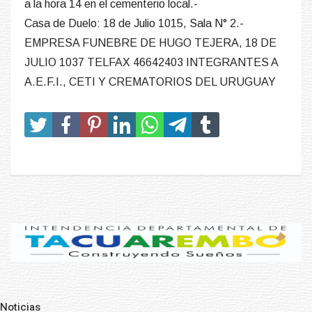
a la hora 14 en el cementerio local.-
Casa de Duelo: 18 de Julio 1015, Sala N° 2.-
EMPRESA FUNEBRE DE HUGO TEJERA, 18 DE
JULIO 1037 TELFAX 46642403 INTEGRANTES A
A.E.F.I., CETI Y CREMATORIOS DEL URUGUAY
Noticias
Pre
N