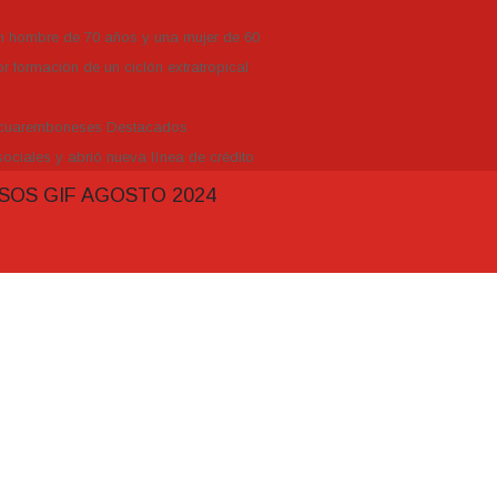
un hombre de 70 años y una mujer de 60
r formación de un ciclón extratropical
Tacuaremboneses Destacados
ociales y abrió nueva línea de crédito